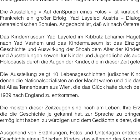
Die Ausstellung « Auf denSpuren eines Fotos » ist kuratie
Frankreich ein großer Erfolg. Yad Layeled Austria – Dialog
österreichischen Schulen. Angedacht ist, daß wir nach Öster
Das Kindermuseum Yad Layeled im Kibbutz Lohamei Hagetaot
nach Yad Vashem und das Kindermuseum ist das Einzige 
Geschichte und Auswirkung der Shoah dem Alter der Kinder 
und Ausstellungen sowohl für Kinder und Jugendliche als auch
Holocausts durch die Augen der Kinder, die in dieser Zeit gel
Die Ausstellung zeigt 10 Lebensgeschichten jüdischer Ki
denen die Nationalsozialisten an der Macht waren und die d
ist Alisa Tennenbaum aus Wien, die das Glück hatte durch de
1939 nach England zu entkommen.
Die meisten dieser Zeitzeugen sind noch am Leben. Ihre Erz
die die Geschichte je gekannt hat, zur Sprache zu bringe
ermöglicht haben, zu würdigen und dem Gedächtnis derer, die 
Ausgehend von Erzählungen, Fotos und Unterlagen entdecke
Geschichte eines jüdischen Kindes, das während des Krieges v